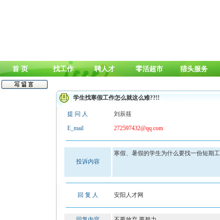
首 页
找工作
聘人才
零活超市
猎头服务
学生找寒假工作怎么就这么难??!!
提 问 人
刘辰筱
E_mail
272597432@qq.com
寒假、暑假的学生为什么要找一份短期工
投诉内容
回 复 人
安阳人才网
回复内容
不要放弃 要努力