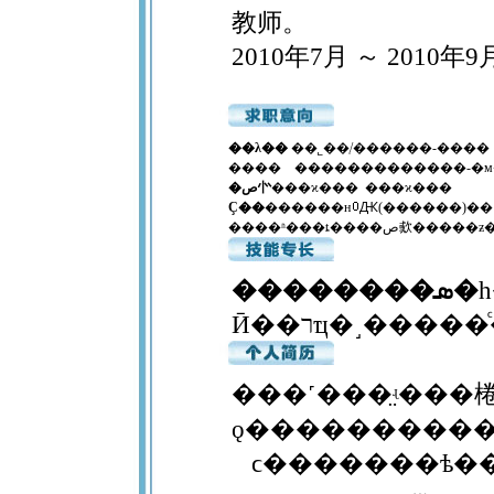
教师。
2010年7月 ～ 201
��λ��
��˾��ְ/������-���
���� �������������-�
�ص㣺
���ϰ��� ���ϰ���
Ҫ��
������н
Ԫ(������)��
����ʱ���ȶ��
��������ܣ�
���˹���̤ʵ���
ǫ����������ĺ
ϲ�������ѣ��