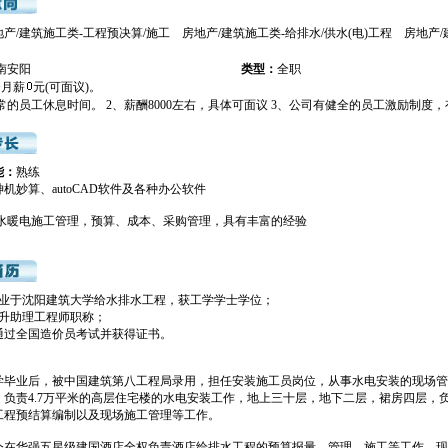
地产/建筑施工类-工程预决算/施工 房地产/建筑施工类-给排水/供水(电)工程 房地产/
理
南安阳
类型：
全职
资月薪
元(可面议)。
常的员工休息时间。 2、薪酬8000左右，具体可面议 3、公司有健全的员工激励制度
能：
熟练
机妙算、autoCAD软件及各种办公软件
水暖电施工管理，预算、成本、采购管理，具有丰富的经验
月毕业于沈阳建筑大学给水排水工程，获工学学士学位；
晋升助理工程师职称；
月通过全国造价员考试并获得证书。
年大学毕业后，被中国建筑第八工程局录用，担任安装施工员岗位，从事水电安装的现场
，负责4.7万平米的高层住宅楼的水电安装工作，地上三十层，地下二层，裙房四层，
工程预结算编制以及现场施工管理等工作。
年至今在华强五星级建国酒店全权负责酒店给排水工程的预算报量、管理、施工等工作，