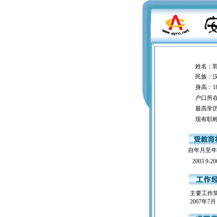
姓名：郭
民族：汉
身高：180
户口所在地
最高学历
现有职称
自年月至年
2003.9-20
主要工作
2007年