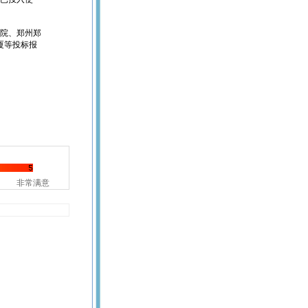
院、郑州郑
厦等投标报