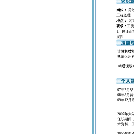
岗位：
房
工程监
地点：
河
要求：
工
1、保证正
展性
计算机技
熟练运用神
精通现场
07年7
08年8月
09年12
2007
任职期间
术资料、
2009