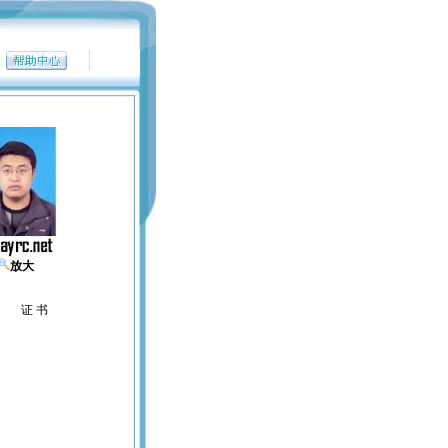
放大
证 书