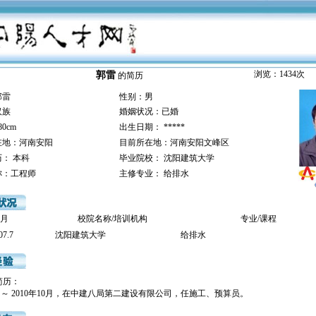
浏览：1434次
郭雷
的简历
雷
性别：男
族
婚姻状况：已婚
cm
出生日期： *****
：河南安阳
目前所在地：河南安阳文峰区
：
本科
毕业院校：
沈阳建筑大学
：工程师
主修专业：
给排水
月
校院名称/培训机构
专业/课程
07.7
沈阳建筑大学
给排水
简历：
7月 ～ 2010年10月，在中建八局第二建设有限公司，任施工、预算员。